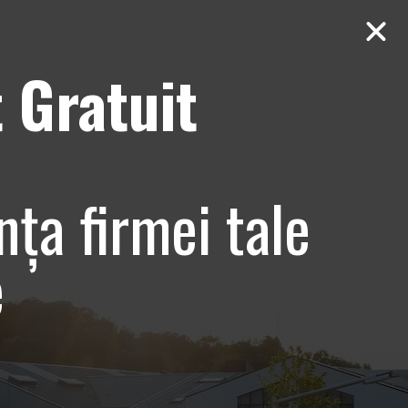
 Gratuit
Contact
AUDIT Gratuit
cisca Andreea
nța firmei tale
nfrumusetare
e