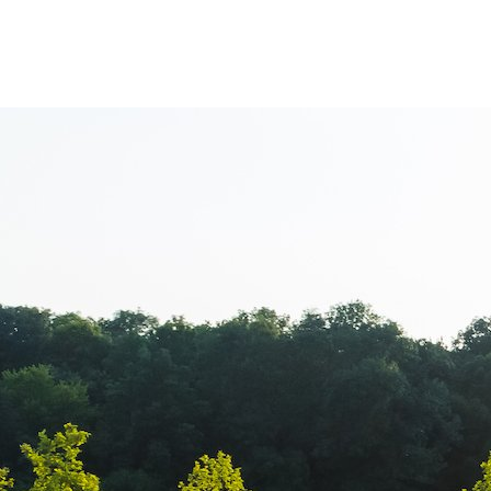
Yofi Hair Acad
Dulceanu – Pr
Bucuresti