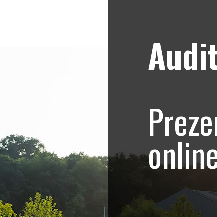
Audit
Strategii de marketing video
Blog
emy – Olga si Fran
Preze
omovare salon de i
onlin